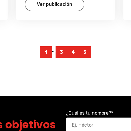
Ver publicación
...
1
3
4
5
¿Cuál es tu nombre?
*
 objetivos